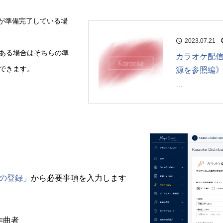
信が準備完了している場
2023.07.21
ある場合はそちらの準
カラオケ配
できます。
源を参照編
…
の登録」
から必要事項を入力します
作曲者