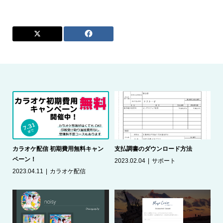
（自
カラオケ配信 初期費用無料キャン
支払調書のダウンロード方法
空
ペーン！
2023.02.04
サポート
配
テ
2023.04.11
カラオケ配信
20