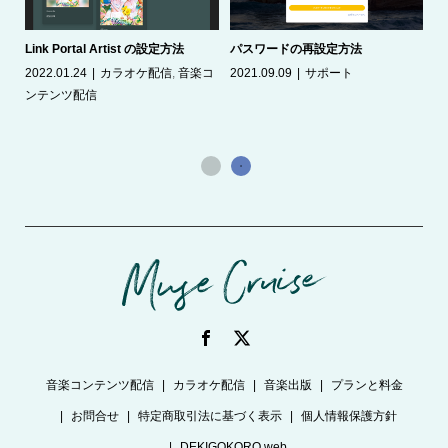
Link Portal Artist の設定方法
パスワードの再設定方法
2022.01.24
カラオケ配信
,
音楽コ
2021.09.09
サポート
ト配
カ
ンテンツ配信
20
音楽コンテンツ配信
カラオケ配信
音楽出版
プランと料金
お問合せ
特定商取引法に基づく表示
個人情報保護方針
DEKIGOKORO web