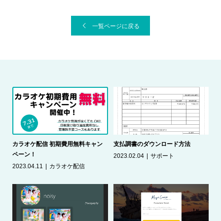
一覧ページに戻る
（自
カラオケ配信 初期費用無料キャン
支払調書のダウンロード方法
空
ペーン！
2023.02.04
サポート
配
テ
2023.04.11
カラオケ配信
20